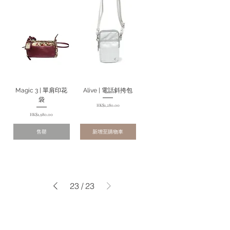
Magic 3 | 單肩印花
Alive | 電話斜挎包
袋
價格
HK$1,280.00
價格
HK$1,980.00
售罄
新增至購物車
23
/
23