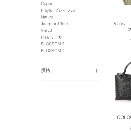
Copan
Playful プレイフル
Natural
Very 
Jacquard Tote
Very.J
Risa リーサ
BLOSSOM 5
BLOSSOM 4
價格
HK$590
HK$4,800
COLO