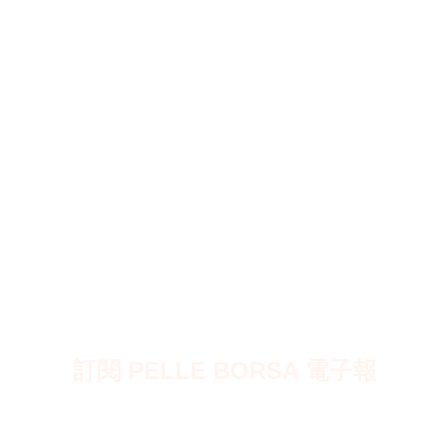
訂閱 PELLE BORSA 電子報
訂閱即享有 $50 電子優惠券 ~ 沒有任何最低消費，隨時使用。
電子報中會介紹新品情報或每月推薦商品，也會發送專屬神秘優惠