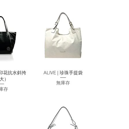
速瀏覽
快速瀏覽
 | 印花抗水斜挎
ALIVE | 珍珠手提袋
(大）
無庫存
庫存