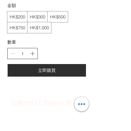
金額
HK$200
HK$300
HK$500
HK$750
HK$1,000
數量
立即購買
訂閱 PELLE BORSA 電子報
訂閱即享有 $50 電子優惠券 ~ 沒有任何最低消
費，隨時使用。
電子報中會介紹新品情報或每月推薦商品，也
會發送專屬神秘優惠。