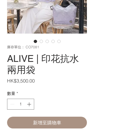
庫存單位： CO7081
ALIVE | 印花抗水
兩用袋
價
HK$3,500.00
格
數量
*
新增至購物車