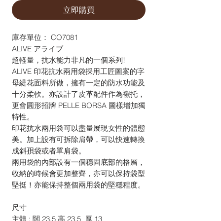
立即購買
庫存單位： CO7081
ALIVE アライブ
超軽量，抗水能力非凡的一個系列!
ALIVE 印花抗水兩用袋採用工匠圖案的字
母緹花面料所做，擁有一定的防水功能及
十分柔軟。亦設計了皮革配件作為襯托，
更會圓形招牌 PELLE BORSA 圖樣增加獨
特性。
印花抗水兩用袋可以盡量展現女性的體態
美。加上設有可拆除肩帶，可以快速轉換
成斜孭袋或者單肩袋。
兩用袋的內部設有一個穩固底部的格層，
收納的時候會更加整齊，亦可以保持袋型
堅挺！亦能保持整個兩用袋的堅穩程度。
尺寸
主體 : 闊 23.5 高 23.5 厚 13