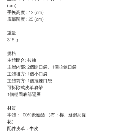
(cm)
手挽高度 : 12 (cm)
底部闊度 : 25 (cm)
重量
315 g
規格
主體開合: 拉鍊
主層內部: 2個開口袋、1個拉鍊口袋
主體後方: 1個小口袋
主體前方: 1個拉鍊口袋
可拆除式皮革肩帶
1個穩固底部隔層
材質
本體：100%聚氨酯 （布：棉、滌混紡提
花）
配件皮革：牛皮