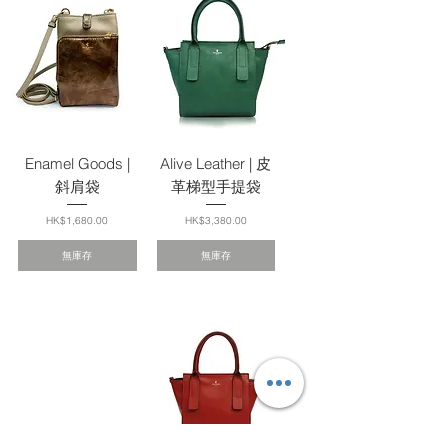
Enamel Goods |
Alive Leather | 皮
斜肩袋
革梯型手提袋
價格
價格
HK$1,680.00
HK$3,380.00
無庫存
無庫存