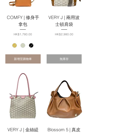
COMFY | 修身手
VERY J | 兩用波
拿包
士頓肩袋
價格
價格
HK$1,780.00
HK$2,980.00
新增至購物車
無庫存
VERY J | 金絲緹
Blossom 5 | 真皮