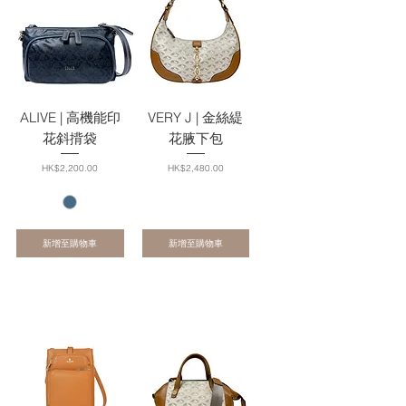
ALIVE | 高機能印
VERY J | 金絲緹
花斜揹袋
花腋下包
價格
價格
HK$2,200.00
HK$2,480.00
新增至購物車
新增至購物車