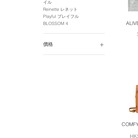
イル
Reinette レネット
Playful プレイフル
ALI
BLOSSOM 4
價格
HK$280
HK$2,680
COMF
價
HK$