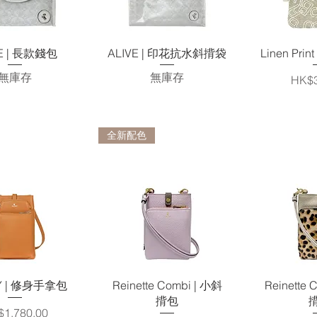
快速瀏覽
快速瀏覽
快
VE | 長款錢包
ALIVE | 印花抗水斜揹袋
Linen Pri
無庫存
無庫存
價格
HK$3
全新配色
快速瀏覽
快速瀏覽
快
Y | 修身手拿包
Reinette Combi | 小斜
Reinette 
揹包
格
1,780.00