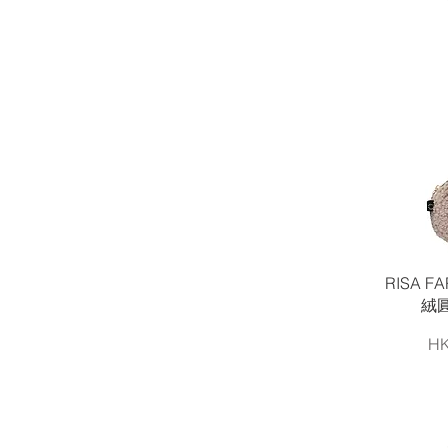
RISA FA
絨
價
HK