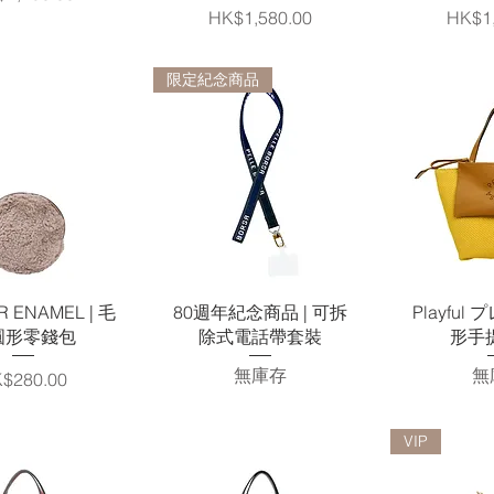
價格
價格
HK$1,580.00
HK$1,
限定紀念商品
快速瀏覽
快速瀏覽
快
R ENAMEL | 毛
80週年紀念商品 | 可拆
Playful
圓形零錢包
除式電話帶套裝
形手提
無庫存
無
格
$280.00
VIP