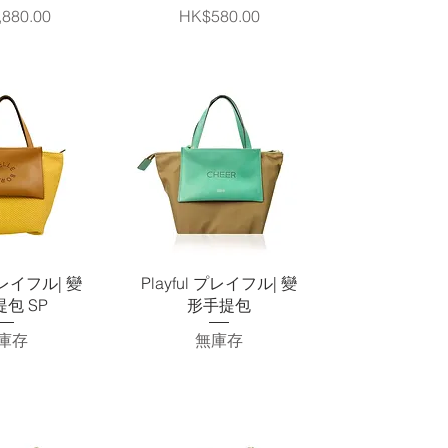
價格
880.00
HK$580.00
速瀏覽
快速瀏覽
 プレイフル| 變
Playful プレイフル| 變
包 SP
形手提包
庫存
無庫存