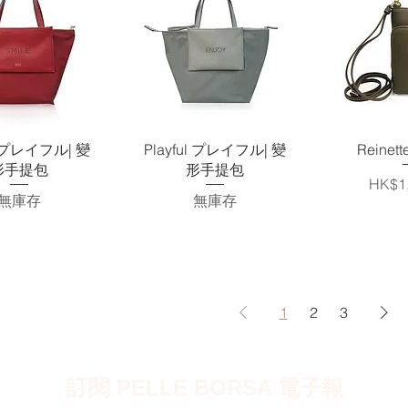
快速瀏覽
快速瀏覽
快
ul プレイフル| 變
Playful プレイフル| 變
Reinet
形手提包
形手提包
價格
HK$1,
無庫存
無庫存
1
2
3
訂閱 PELLE BORSA 電子報