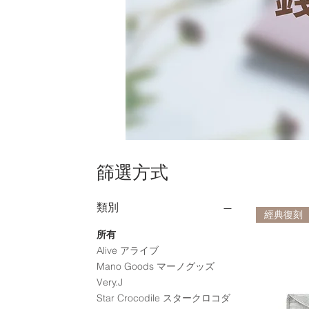
篩選方式
類別
經典復刻
所有
Alive アライブ
Mano Goods マーノグッズ
Very.J
Star Crocodile スタークロコダ