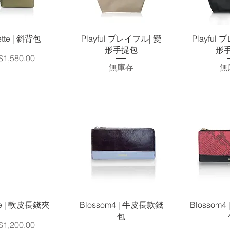
快速瀏覽
快速瀏覽
快
ette | 斜背包
Playful プレイフル| 變
Playful
形手提包
形
格
1,580.00
無庫存
無
快速瀏覽
快速瀏覽
快
tte | 軟皮長錢夾
Blossom4 | 牛皮長款錢
Blossom
包
格
1,200.00