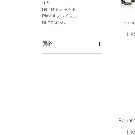
イル
Reinette レネット
Playful プレイフル
Rein
BLOSSOM 4
價
HK$
價格
HK$280
HK$2,680
Reine
價
HK$