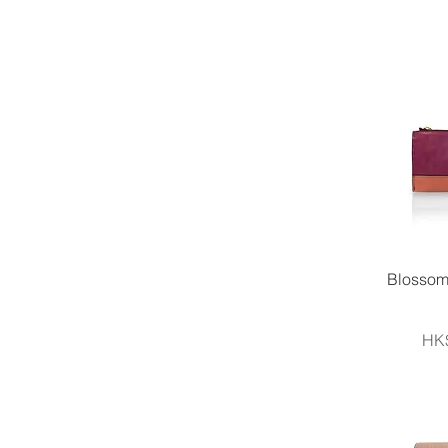
Bloss
價
HK$