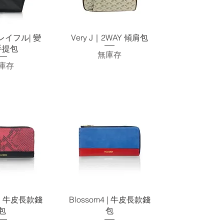
速瀏覽
快速瀏覽
 プレイフル| 變
Very J｜2WAY 傾肩包
手提包
無庫存
庫存
速瀏覽
快速瀏覽
4 | 牛皮長款錢
Blossom4 | 牛皮長款錢
包
包