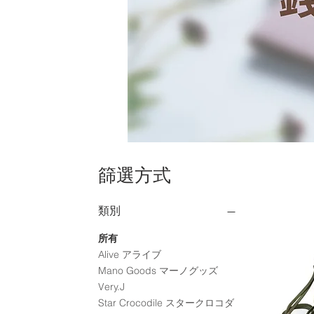
篩選方式
類別
所有
Alive アライブ
Mano Goods マーノグッズ
Very.J
Star Crocodile スタークロコダ