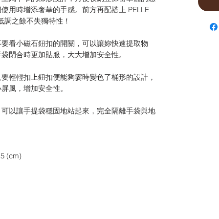
用時增添奢華的手感。前方再配搭上 PELLE
計，低調之餘不失獨特性！
不要看小磁石鈕扣的開關，可以讓妳快速提取物
手袋閉合時更加貼服，大大增加安全性。
只要輕輕扣上鈕扣便能夠霎時變色了桶形的設計，
小屏風，增加安全性。
，可以讓手提袋穩固地站起來，完全隔離手袋與地
5 (cm)