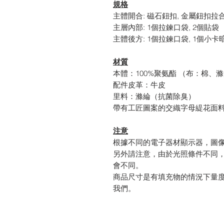
規格
主體開合: 磁石鈕扣, 金屬鈕扣拉
主層內部: 1個拉鍊口袋, 2個貼袋
主體後方: 1個拉鍊口袋, 1個小卡
材質
本體：100%聚氨酯 （布：棉、
配件皮革：牛皮
里料：滌綸（抗菌除臭）
帶有工匠圖案的交織字母緹花面
注意
根據不同的電子器材顯示器，圖
另外請注意，由於光照條件不同
會不同。
商品尺寸是有填充物的情況下量
我們。