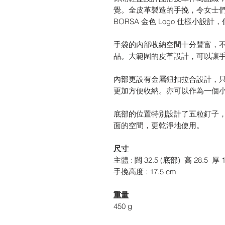
覺。全皮革製造的手挽，令女士們使
BORSA 金色 Logo 仕樣小設
手袋的內部收納空間十分豐富，
品。大範圍的皮革設計，可以讓
內部更設有金屬鈕扣拉合設計，
更加方便收納。亦可以作為一個
底部的位置特別設計了五粒釘子
面的空間，更乾淨地使用。
尺寸
主體 : 闊 32.5 (底部) 高 28.5 厚 1
手挽高度 : 17.5 cm
重量
450 g