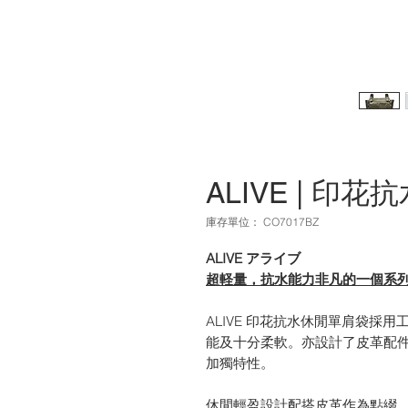
ALIVE | 印
庫存單位： CO7017BZ
ALIVE アライブ
超軽量，抗水能力非凡的一個系列
ALIVE 印花抗水休閒單肩袋採
能及十分柔軟。亦設計了皮革配件作為
加獨特性。
休閒輕盈設計配搭皮革作為點綴