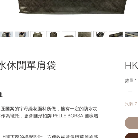
花抗水休閒單肩袋
HK
數量
*
!
只剩 7
用工匠圖案的字母緹花面料所做，擁有一定的防水功
襯托，更會圓形招牌 PELLE BORSA 圖樣增
，上闊下窄的梯形設計，方便收納並保留華麗的感