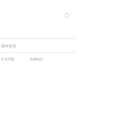
費，隨時使用。
常見問題
店鋪地址
中！