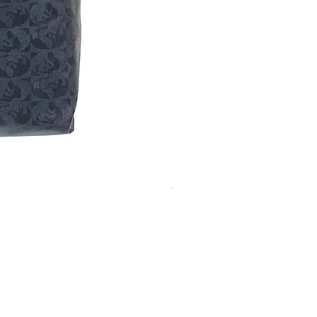
ALIVE | 印花抗水輕量單肩袋
價格
HK$2,800.00