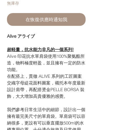
無庫存
在恢復供應時通知我
Alive アライブ
超軽量，抗水能力非凡的一個系列!
Alive 印花抗水單肩袋使用100%聚氨酯所
造，物料極度輕盈，並且擁有一定的防水
功能。
在配搭上，貫徹 ALIVE 系列的工匠圖案
交織字母緹花面料圖案，襯托本年度最新
設計肩帶，再配搭燙金PELLE BORSA 裝
飾，大大增加高貴優雅的感覺。
我們參考日常生活中的細節，設計出一個
擁有最完美尺寸的單肩袋。單肩袋可以容
納很多，更設有可以垂直擺放500ml的水
樽專用位置。十分適合旅遊及日常使用。