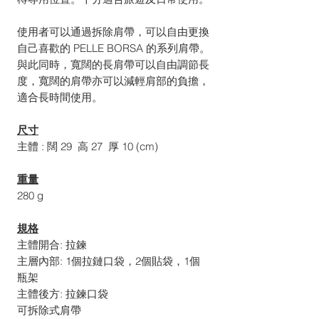
使用者可以通過拆除肩帶，可以自由更換
自己喜歡的 PELLE BORSA 的系列肩帶。
與此同時，寬闊的長肩帶可以自由調節長
度，寬闊的肩帶亦可以減輕肩部的負擔，
適合長時間使用。
尺寸
主體 : 闊 29 高 27 厚 10 (cm)
重量
280 g
規格
主體開合: 拉鍊
主層內部: 1個拉鏈口袋，2個貼袋，1個
瓶架
主體後方: 拉鍊口袋
可拆除式肩帶