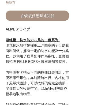
無庫存
在恢復供應時通知我
ALIVE アライブ
超軽量，抗水能力非凡的一個系列!
印花抗水斜揹袋採用工匠圖案的字母緹花
面料所做，擁有一定的防水功能及十分柔
軟。亦利用了皮革配件作為襯托，更會圓
形招牌 PELLE BORSA 圖樣增加獨特性。
內格設有卡槽及不同的拉鍊口袋設計，方
便不用帶銀包，亦能隨時出行。內格使用
了風琴式設計，可以把斜孭袋完全擴張，
發揮最大的收納空間。L型的拉鍊設計亦
輕易地取出物品。
斜孭袋的肩帶位置是可以拆除的，可以迅