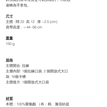
速轉為手拿包。
尺寸
主體 : 闊 22 高 12 厚 ~2.5 (cm)
肩帶高度 : ～44 -56 cm
重量
150 g
規格
主體開合: 拉鍊
主層內部: 1個拉鍊口袋, 2 個開放式大口
袋, 16個卡槽
主體後方: 1個開放式大口袋
材質
本體：100%聚氨酯 （布：棉、滌混紡提