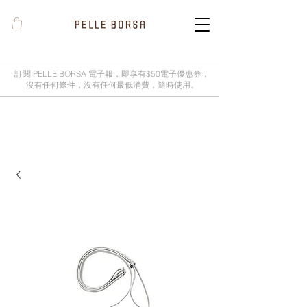
訂閱 PELLE BORSA 電子報，即享有$50電子優惠券，
沒有任何條件，沒有任何最低消費，隨時使用。
2025春夏季 Cheers新品率先登陸網
店，全新灰鼠尾草綠色現貨好評熱賣
中！