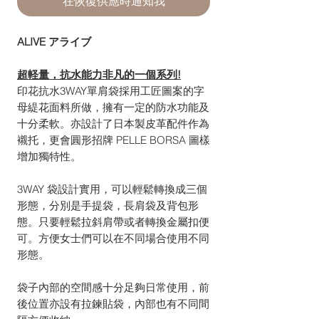
在恢復供應時通知我
ALIVE アライブ
超軽量，抗水能力非凡的一個系列!
印花抗水3WAY單肩袋採用工匠圖案的字
母緹花面料所做，擁有一定的防水功能及
十分柔軟。亦設計了日本製皮革配件作為
襯托，更會圓形招牌 PELLE BORSA 圖樣
增加獨特性。
3WAY 袋設計實用，可以輕鬆轉換成三個
形態，分別是手提袋，長肩袋及背包形
態。只要輕鬆拉斜肩帶或者轉換金屬扣便
可。方便女士們可以在不同場合使用不同
形態。
袋子內部的空間感十分足夠日常使用，前
後位置亦設有拉鍊貼袋，內部也有不同間