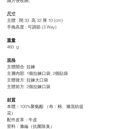
隔方便收納。
尺寸
主體 : 闊 33 高 32 厚 10 (cm)
手挽高度 : 可調節 (3 Way)
重量
460 g
規格
主體開合: 拉鍊
主層內部: 1個拉鍊口袋, 2個貼袋
主體後方: 拉鍊大口袋
主體前方: 2個拉鍊口袋
材質
本體：100%聚氨酯 （布：棉、滌混紡提
花）
配件皮革：牛皮
里料：滌綸（抗菌除臭）