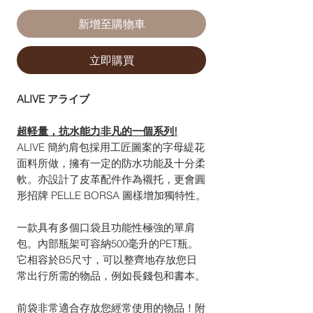
新增至購物車
立即購買
ALIVE アライブ
超軽量，抗水能力非凡的一個系列!
ALIVE 簡約肩包採用工匠圖案的字母緹花
面料所做，擁有一定的防水功能及十分柔
軟。亦設計了皮革配件作為襯托，更會圓
形招牌 PELLE BORSA 圖樣增加獨特性。
一款具有多個口袋且功能性極強的單肩
包。內部瓶架可容納500毫升的PET瓶。
它相容於B5尺寸，可以整齊地存放您日
常出行所需的物品，例如長錢包和書本。
前袋非常適合存放您經常使用的物品！附