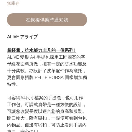
無庫存
在恢復供應時通知我
ALIVE アライブ
超軽量，抗水能力非凡的一個系列!
ALIVE 變形 A4 手提包採用工匠圖案的字
母緹花面料所做，擁有一定的防水功能及
十分柔軟。亦設計了皮革配件作為襯托，
更會圓形招牌 PELLE BORSA 圖樣增加獨
特性。
可容納A4尺寸檔案的手提包，也可用作
工作包。可調式肩帶是一種方便的設計，
可讓您改變長度以適合您的身高和服裝。
開口較大，附有磁扣，一眼便可看到包包
內物品。側邊有啪扣，可防止看到手袋內
東西，安心使用。