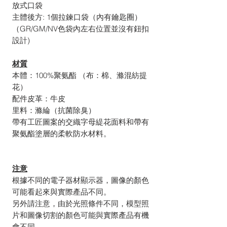
放式口袋
主體後方: 1個拉鍊口袋（內有鑰匙圈）
（GR/GM/NV色袋內左右位置並沒有鈕扣
設計)
材質
本體：100%聚氨酯 （布：棉、滌混紡提
花）
配件皮革：牛皮
里料：滌綸（抗菌除臭）
帶有工匠圖案的交織字母緹花面料和帶有
聚氨酯塗層的柔軟防水材料。
注意
根據不同的電子器材顯示器，圖像的顏色
可能看起來與實際產品不同。
另外請注意，由於光照條件不同，模型照
片和圖像切割的顏色可能與實際產品有機
會不同。