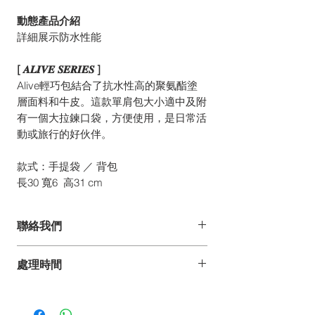
動態產品介紹
詳細展示防水性能
[ 𝑨𝑳𝑰𝑽𝑬 𝑺𝑬𝑹𝑰𝑬𝑺 ]
Alive輕巧包結合了抗水性高的聚氨酯塗
層面料和牛皮。這款單肩包大小適中及附
有一個大拉鍊口袋，方便使用，是日常活
動或旅行的好伙伴。
款式：手提袋 ／ 背包
長30 寬6 高31 cm
聯絡我們
如你有任何疑問、建議或意見,
處理時間
歡迎發電郵至 pdesign@pelle-borsa.com
或 www.pelle-borsa.com.hk
*詳情請參閱常見問題。
致電 +852 2368 8692,
我們的服務時間為星期一至五上午9時至下