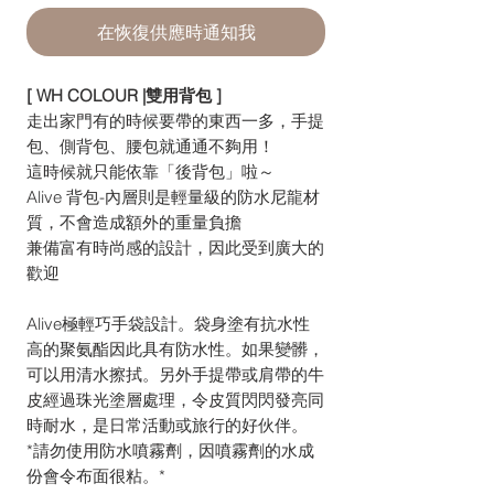
在恢復供應時通知我
[ WH COLOUR |雙用背包 ]
走出家門有的時候要帶的東西一多，手提
包、側背包、腰包就通通不夠用！
這時候就只能依靠「後背包」啦～
Alive 背包-內層則是輕量級的防水尼龍材
質，不會造成額外的重量負擔
兼備富有時尚感的設計，因此受到廣大的
歡迎
Alive極輕巧手袋設計。袋身塗有抗水性
高的聚氨酯因此具有防水性。如果變髒，
可以用清水擦拭。另外手提帶或肩帶的牛
皮經過珠光塗層處理，令皮質閃閃發亮同
時耐水，是日常活動或旅行的好伙伴。
*請勿使用防水噴霧劑，因噴霧劑的水成
份會令布面很粘。*