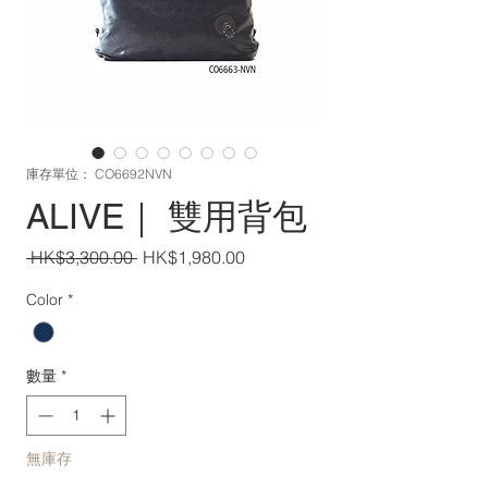
庫存單位： CO6692NVN
ALIVE｜ 雙用背包
一
促
 HK$3,300.00 
HK$1,980.00
般
銷
Color
*
價
價
格
格
數量
*
無庫存