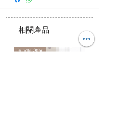
午6 時,
公眾假期除外.
相關產品
Bundle Offer
Alive Bundle - CO7081 +
Jacquard Tote | 手提袋
CO6952 (Random Color)
一般價格
HK$2,300.00