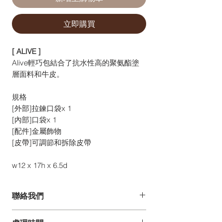
立即購買
[ ALIVE ]
Alive輕巧包結合了抗水性高的聚氨酯塗
層面料和牛皮。
規格
[外部]拉鍊口袋x 1
[內部]口袋x 1
[配件]金屬飾物
[皮帶]可調節和拆除皮帶
w12 x 17h x 6.5d
聯絡我們
如你有任何疑問、建議或意見,