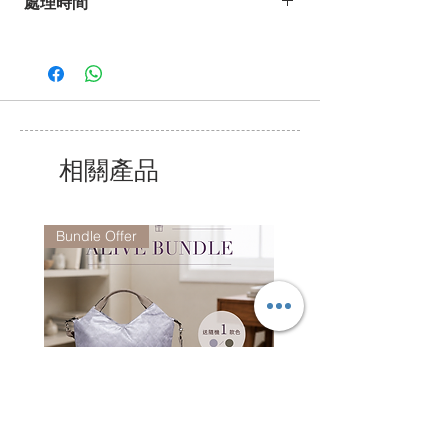
處理時間
歡迎發電郵至 pdesign@pelle-borsa.com
或 www.pelle-borsa.com.hk
*詳情請參閱常見問題。
致電 +852 2368 8692,
我們的服務時間為星期一至五上午9時至下
午6 時,
公眾假期除外.
相關產品
Bundle Offer