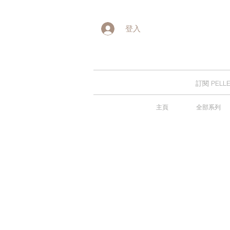
登入
訂閱 PE
主頁
全部系列