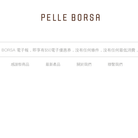
LLE BORSA 電子報，即享有$50電子優惠券，沒有任何條件，沒有任何最低消
感謝祭商品
最新產品
關於我們
聯繫我們
2025春夏季 Cheers新品率先登陸網店，全新灰鼠尾草綠色現貨好評熱賣