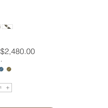
$2,480.00
價
格
*