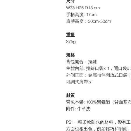
尺寸
W33 H25 D13 cm
手柄高度
: 17cm
肩膀高度：
30cm-50cm
重量
375g
規格
背包開合：拉鏈
主體內部
:
拉鍊口袋x 1，開口袋x 
外側正面：金屬扣件開放式口袋 |
可調式肩帶 x1
材質
背包本體
: 100%
聚氨酯（背面基
附件
:
牛革皮
PS:
一種柔軟防水的材料，帶有工
方面也很出色，例如輕巧和耐雨