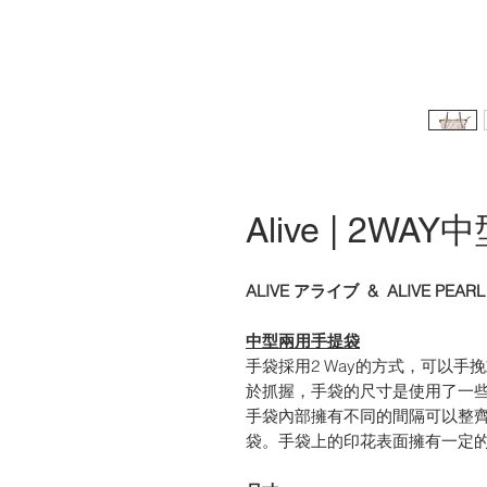
Alive | 2WA
ALIVE アライブ & ALIVE PE
中型兩用手提袋
手袋採用2 Way的方式，可以
於抓握，手袋的尺寸是使用了一
手袋內部擁有不同的間隔可以整
袋。手袋上的印花表面擁有一定