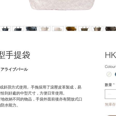
Y中型手提袋
HK
Colour
ARL アライブパール
數量
*
手挽或斜孭方式使用。手挽採用了滾壓皮革製成，易
些恰到好處的中型尺寸，方便日常使用。
齊地收納不同的物品，手袋外面前後亦有開放式口
無庫存
的防水能力。