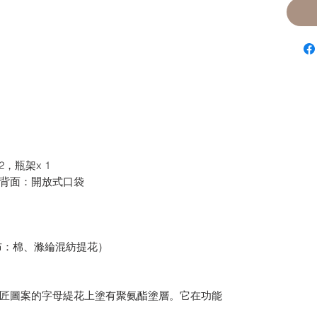
2，瓶架x 1
 背面：開放式口袋
布：棉、滌綸混紡提花）
匠圖案的字母緹花上塗有聚氨酯塗層。
它在功能
。