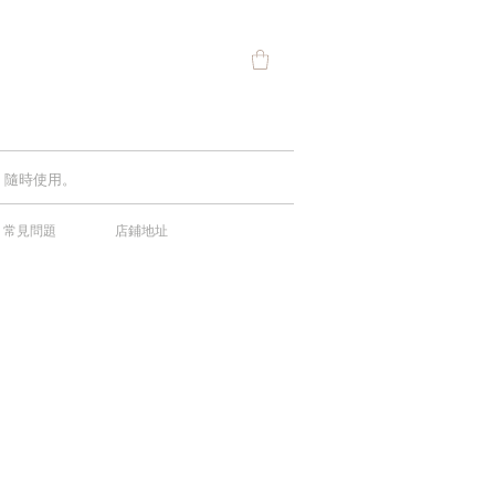
費，隨時使用。
常見問題
店鋪地址
中！