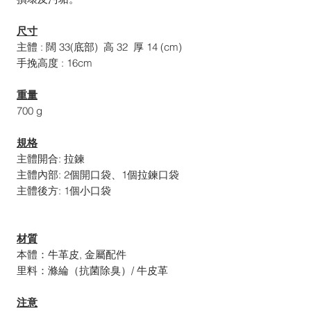
尺寸
主體 : 闊 33(底部) 高 32 厚 14 (cm)
手挽高度 : 16cm
重量
700 g
規格
主體開合: 拉鍊
主體內部: 2個開口袋、1個拉鍊口袋
主體後方: 1個小口袋
材質
本體：牛革皮, 金屬配件
里料：滌綸（抗菌除臭）/ 牛皮革
注意