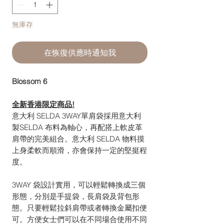
無庫存
在恢復供應時通知我
Blossom 6
全新香港限定商品!
意大利 SELDA 3WAY單肩袋採用意大利
製SELDA 布料為軸心，再配搭上軟皮革
肩帶的完美組合。意大利 SELDA 物料摸
上身柔軟而順滑，亦會保持一定的堅挺程
度。
3WAY 袋設計實用，可以輕鬆轉換成三個
形態，分別是手提袋，長肩袋及背包形
態。只要輕鬆拉斜肩帶或者轉換金屬扣便
可。方便女士們可以在不同場合使用不同