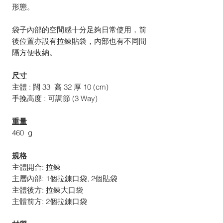
形態。
袋子內部的空間感十分足夠日常使用，前
後位置亦設有拉鍊貼袋，內部也有不同間
隔方便收納。
尺寸
主體 : 闊 33 高 32 厚 10 (cm)
手挽高度 : 可調節 (3 Way)
重量
460 g
規格
主體開合: 拉鍊
主層內部: 1個拉鍊口袋, 2個貼袋
主體後方: 拉鍊大口袋
主體前方: 2個拉鍊口袋