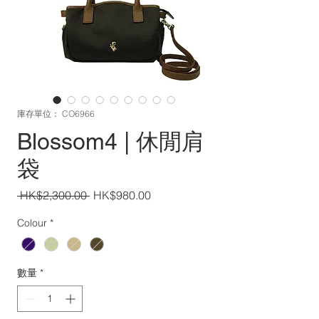
庫存單位： CO6966
Blossom4 | 休閒肩
袋
一
促
 HK$2,300.00 
HK$980.00
般
銷
Colour
*
價
價
格
格
數量
*