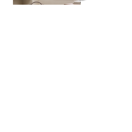
Alive Bundle - CO7081 +
Jacquard Tote | 手提袋
CO6952 (Random Color)
一般價格
HK$2,300.00
一般價格
促銷價格
HK$3,980.00
HK$1,980.00
訂閱 PELLE BORSA 電子報
訂閱即享有 $50 電子優惠券 ~ 沒有任何最低消
費，隨時使用。
電子報中會介紹新品情報或每月推薦商品，也
會發送專屬神秘優惠。