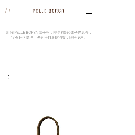
訂閱 PELLE BORSA 電子報，即享有$50電子優惠券，
沒有任何條件，沒有任何最低消費，隨時使用。
2025春夏季 Cheers新品率先登陸網
店，全新灰鼠尾草綠色現貨好評熱賣
中！