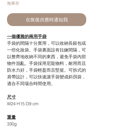
無庫存
在恢復供應時通知我
一個優雅的兩用手袋
手袋的間隔十分實用，可以收納長銀包或
一些化妝袋。手袋裏面設有拉鍊間隔，可
以整齊地收納不同的東西，避免手袋內部
物件混亂。手袋採用尼龍物料，耐用而且
防水力好，手袋輕盈而且堅挺。可拆式的
肩帶設計，可以快速讓手袋變成斜孭袋，
適合不同場合時間使用。
尺寸
W24 H15 D9 cm
重量
330g