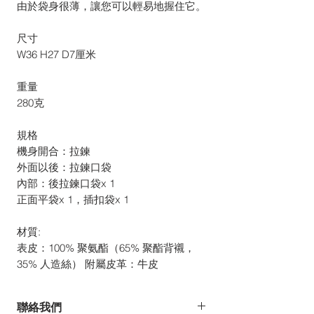
由於袋身很薄，讓您可以輕易地握住它。
尺寸
W36 H27 D7厘米
重量
280克
規格
機身開合：拉鍊
外面以後：拉鍊口袋
內部：後拉鍊口袋x 1
正面平袋x 1，插扣袋x 1
材質:
表皮：100% 聚氨酯（65% 聚酯背襯，
35% 人造絲） 附屬皮革：牛皮
聯絡我們