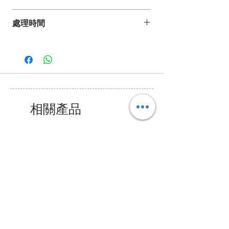
如你有任何疑問、建議或意見,
處理時間
歡迎發電郵至 pdesign@pelle-borsa.com
或 www.pelle-borsa.com.hk
*詳情請參閱常見問題。
致電 +852 2368 8692,
我們的服務時間為星期一至五上午9時至下
午6 時,
公眾假期除外.
相關產品
Bundle Offer