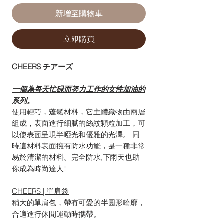
新增至購物車
立即購買
CHEERS チアーズ
一個為每天忙碌而努力工作的女性加油的
系列。
使用輕巧，蓬鬆材料，它主體織物由兩層
組成，表面進行細膩的絲紋顆粒加工，可
以使表面呈現半啞光和優雅的光澤。 同
時這材料表面擁有防水功能，是一種非常
易於清潔的材料。完全防水,下雨天也助
你成為時尚達人!
CHEERS | 單肩袋
稍大的單肩包，帶有可愛的半圓形輪廓，
合適進行休閒運動時攜帶。