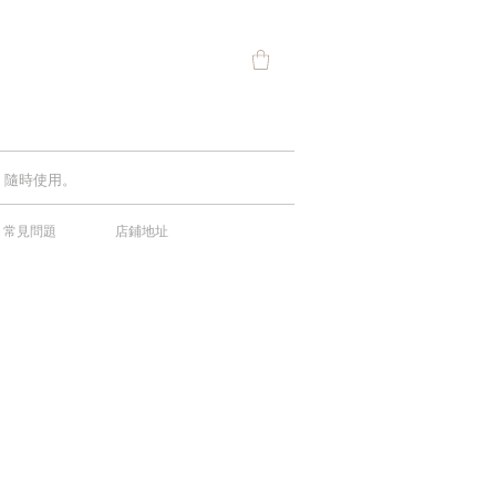
費，隨時使用。
常見問題
店鋪地址
中！