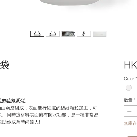
肩袋
HK
Color
*
數量
*
性加油的系列。
物由兩層組成，表面進行細膩的絲紋顆粒加工，可
。 同時這材料表面擁有防水功能，是一種非常易
也助你成為時尚達人!
無庫存