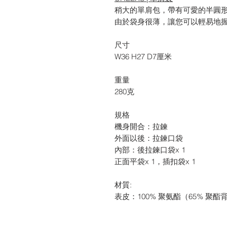
稍大的單肩包，帶有可愛的半圓
由於袋身很薄，讓您可以輕易地
尺寸
W36 H27 D7厘米
重量
280克
規格
機身開合：拉鍊
外面以後：拉鍊口袋
內部：後拉鍊口袋x 1
正面平袋x 1，插扣袋x 1
材質:
表皮：100% 聚氨酯（65% 聚酯