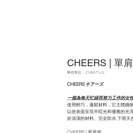
CHEERS | 單
庫存單位： CO6871LG
CHEERS チアーズ
一個為每天忙碌而努力工作的女
使用輕巧，蓬鬆材料，它主體織
以使表面呈現半啞光和優雅的光澤
於清潔的材料。完全防水,下雨天
CHEERS | 單肩袋