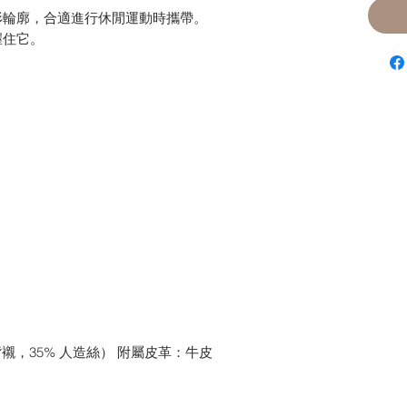
形輪廓，合適進行休閒運動時攜帶。
握住它。
背襯，35% 人造絲） 附屬皮革：牛皮