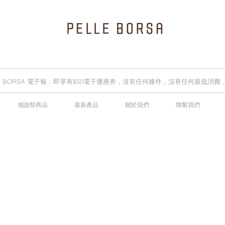
LLE BORSA 電子報，即享有$50電子優惠券，沒有任何條件，沒有任何最低消
感謝祭商品
最新產品
關於我們
聯繫我們
2025春夏季 Cheers新品率先登陸網店，全新灰鼠尾草綠色現貨好評熱賣