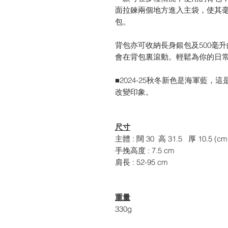
面拉鍊兩個地方進入主袋，使其
包。
背包亦可收納長身銀包及500毫
會在背包裏滾動。輕鬆為你的日
■2024-25秋冬新色是海軍藍
改變印象。
尺寸
主體 : 闊 30 高 31.5 厚 10.5 (cm
手挽高度 : 7.5 cm
肩長 : 52-95 cm
重量
330g