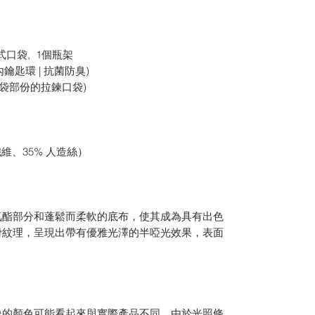
式口袋, 1個瓶架
鑰匙環 | 抗菌防臭)
主袋部份的拉鍊口袋)
纖維、35% 人造絲）
氨酯部分和蓬鬆而柔軟的底布，使其成為具有出色
滑紋理，呈現出帶有優雅光澤的半啞光效果，表面
像的顏色可能看起來與實際產品不同。由於光照條