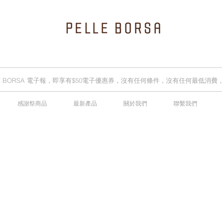
LLE BORSA 電子報，即享有$50電子優惠券，沒有任何條件，沒有任何最低消
感謝祭商品
最新產品
關於我們
聯繫我們
2025春夏季 Cheers新品率先登陸網店，全新灰鼠尾草綠色現貨好評熱賣