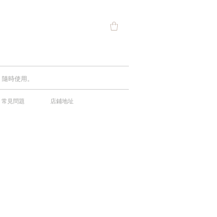
費，隨時使用。
常見問題
店鋪地址
中！