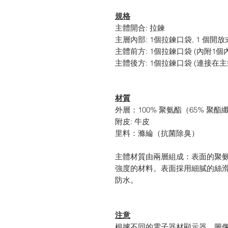
規格
主體開合: 拉鍊
主層內部: 1個拉鍊口袋, 1 個開放
主體前方: 1個拉鍊口袋 (內附1個內
主體後方: 1個拉鍊口袋 (連接在
材質
外層：100% 聚氨酯（65% 聚酯
附皮: 牛皮
里料：滌綸（抗菌除臭）
主體材質由兩層組成：表面的聚
強度的材料。表面採用細膩的絲
防水。
注意
根據不同的電子器材顯示器，圖