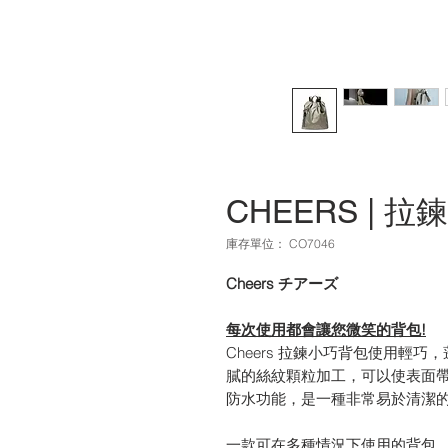
CHEERS | 
庫存單位： CO7046
Cheers チアーズ
每次使用都會讓您微笑的背包!
Cheers 拉鍊小巧背包使用輕
膩的絲紋顆粒加工，可以使表面帶
防水功能，是一種非常易於清潔的
一款可在多種情況下使用的背包