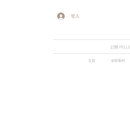
登入
訂閱 PE
主頁
全部系列