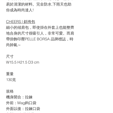
易於清潔的材料。完全防水,下雨天也助
你成為時尚達人!
CHEERS | 斜挎包
細小的傾肩包，即使掛在外套上也能整齊
地合身的尺寸很吸引人，非常可愛。而肩
帶掛飾印壓PELLE BORSA 品牌標誌，時
尚帥氣～
尺寸
W15.5 H21.5 D3 cm
重量
130克
規格
機身開合：拉鍊
外前：Mag鉤口袋
外面以後：拉鍊口袋