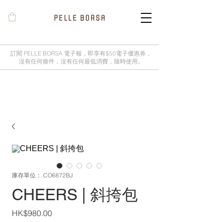
訂閱 PELLE BORSA 電子報，即享有$50電子優惠券，
沒有任何條件，沒有任何最低消費，隨時使用。
2025春夏季 Cheers新品率先登陸網
店，全新灰鼠尾草綠色現貨好評熱賣
中！
庫存單位： CO6872BJ
CHEERS | 斜挎包
價
HK$980.00