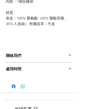
內部：1個拉鍊袋
材質:
表皮：100% 聚氨酯（65% 聚酯背襯，
35% 人造絲） 附屬皮革：牛皮
聯絡我們
如你有任何疑問、建議或意見,
處理時間
歡迎發電郵至 pdesign@pelle-borsa.com
或 www.pelle-borsa.com.hk
*詳情請參閱常見問題。
致電 +852 2368 8692,
我們的服務時間為星期一至五上午9時至下
午6 時,
公眾假期除外.