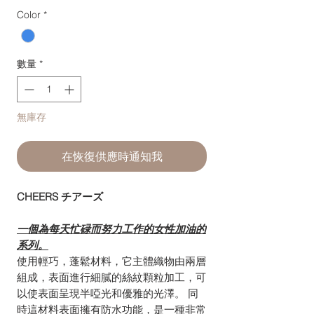
格
Color
*
數量
*
無庫存
在恢復供應時通知我
CHEERS チアーズ
一個為每天忙碌而努力工作的女性加油的
系列。
使用輕巧，蓬鬆材料，它主體織物由兩層
組成，表面進行細膩的絲紋顆粒加工，可
以使表面呈現半啞光和優雅的光澤。 同
時這材料表面擁有防水功能，是一種非常