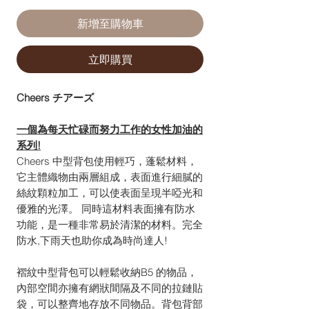
新增至購物車
立即購買
Cheers チアーズ
一個為每天忙碌而努力工作的女性加油的
系列!
Cheers 中型背包使用輕巧，蓬鬆材料，
它主體織物由兩層組成，表面進行細膩的
絲紋顆粒加工，可以使表面呈現半啞光和
優雅的光澤。 同時這材料表面擁有防水
功能，是一種非常易於清潔的材料。完全
防水,下雨天也助你成為時尚達人!
褶紋中型背包可以輕鬆收納B5 的物品，
內部空間亦擁有網狀間隔及不同的拉鏈貼
袋，可以整齊地存放不同物品。背包背部