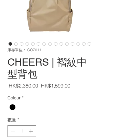
庫存單位： CO7011
CHEERS | 褶紋中
型背包
一
促
 HK$2,380.00 
HK$1,599.00
般
銷
Colour
*
價
價
格
格
數量
*