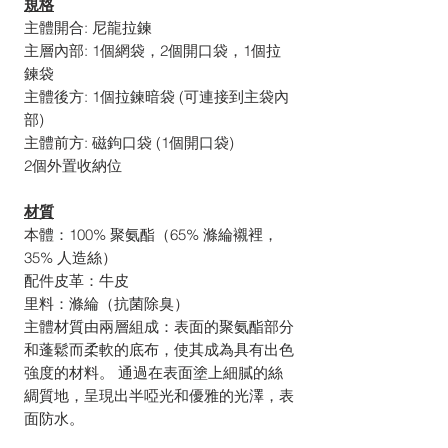
規格
主體開合: 尼龍拉鍊
主層內部: 1個網袋，2個開口袋，1個拉
鍊袋
主體後方: 1個拉鍊暗袋 (可連接到主袋內
部)
主體前方: 磁鉤口袋 (1個開口袋)
2個外置收納位
材質
本體：100% 聚氨酯（65% 滌綸襯裡，
35% 人造絲）
配件皮革：牛皮
里料：滌綸（抗菌除臭）
主體材質由兩層組成：表面的聚氨酯部分
和蓬鬆而柔軟的底布，使其成為具有出色
強度的材料。 通過在表面塗上細膩的絲
綢質地，呈現出半啞光和優雅的光澤，表
面防水。