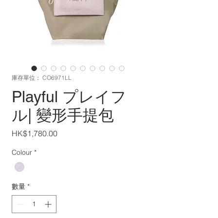
庫存單位： CO6971LL
Playful プレイフ
ル| 變形手提包
價
HK$1,780.00
格
Colour
*
數量
*