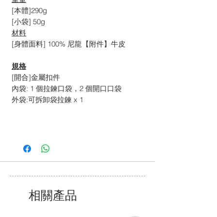
[本體]290g
[小袋] 50g
材料
[身體面料] 100% 尼龍【附件】牛皮
規格
[開合]金屬扣件
內袋: 1 個拉鍊口袋，2 個開口口袋
外袋:可拆卸袋拉鍊 x 1
相關產品