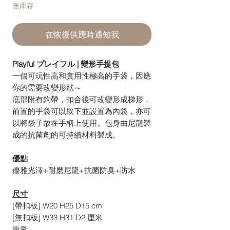
無庫存
在恢復供應時通知我
Playful プレイフル | 變形手提包
一個可玩性高和實用性極高的手袋，因應
你的需要改變形狀～
底部附有鉤帶，扣合後可改變形成梯形，
前置的手袋可以取下並設置為內袋，亦可
以將袋子放在手柄上使用。包身由尼龍製
成的抗菌劑的可持續材料製成。
優點
優雅光澤+耐磨尼龍+抗菌防臭+防水
尺寸
[帶扣板] W20 H25 D15 cm
[無扣板] W33 H31 D2 厘米
重量