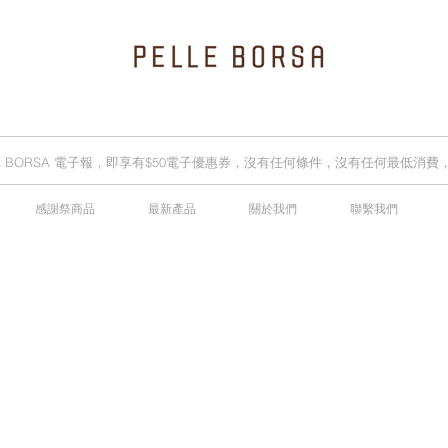
LLE BORSA 電子報，即享有$50電子優惠券，沒有任何條件，沒有任何最低消
感謝祭商品
最新產品
關於我們
聯繫我們
2025春夏季 Cheers新品率先登陸網店，全新灰鼠尾草綠色現貨好評熱賣