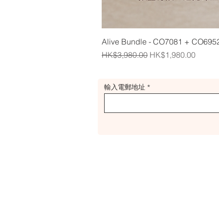
Alive Bundle - CO7081 + CO695
Regular Price
Sale Price
HK$3,980.00
HK$1,980.00
輸入電郵地址