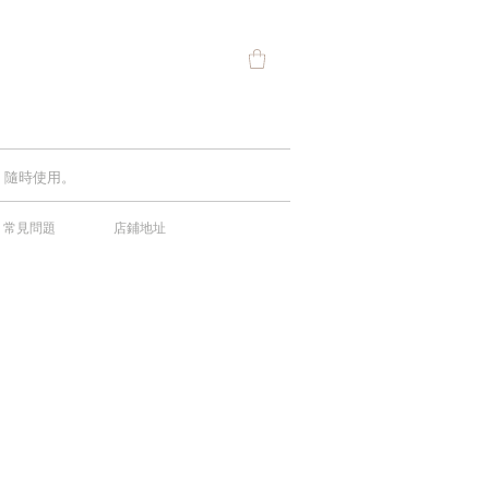
費，隨時使用。
常見問題
店鋪地址
中！