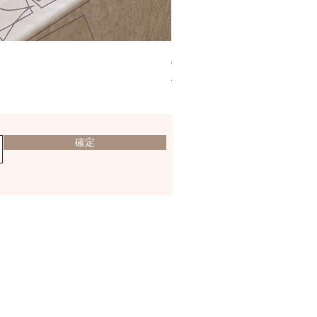
Jacquard Tote | 手提袋
Regular Price
Sale Price
。
HK$2,300.00
HK$1,499.00
確定