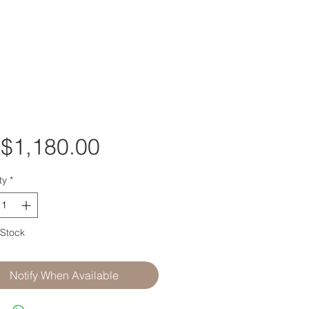
Price
$1,180.00
ty
*
 Stock
Notify When Available