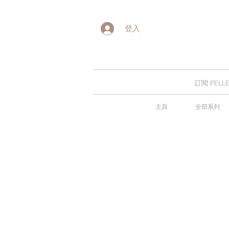
登入
訂閱 PE
主頁
全部系列