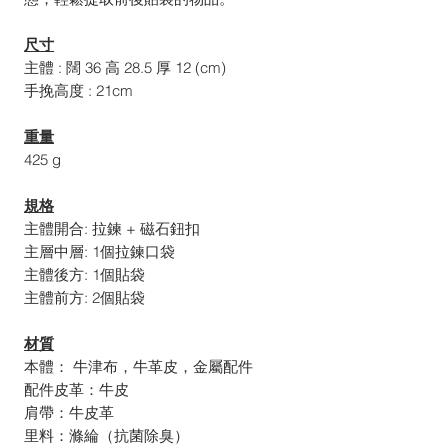
尺寸
主體 : 闊 36 高 28.5 厚 12 (cm)
手挽高度 : 21cm
重量
425 g
規格
主體開合: 拉鍊 + 磁石鈕扣
主層中層: 1個拉鍊口袋
主體後方: 1個貼袋
主體前方: 2個貼袋
材質
本體： 牛津布，牛革皮，金屬配件
配件皮革：牛皮
肩帶：牛皮革
里料：滌綸（抗菌除臭）