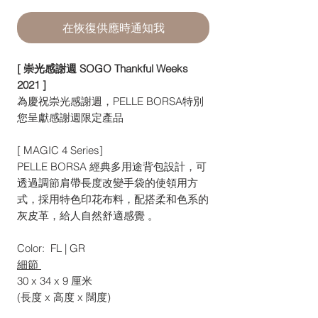
在恢復供應時通知我
[ 崇光感謝週 SOGO Thankful Weeks
2021 ]
為慶祝崇光感謝週，PELLE BORSA特別
您呈獻感謝週限定產品
[ MAGIC 4 Series]
PELLE BORSA 經典多用途背包設計，可
透過調節肩帶長度改變手袋的使領用方
式，採用特色印花布料，配搭柔和色系的
灰皮革，給人自然舒適感覺 。
Color: FL | GR
細節
30 x 34 x 9 厘米
(長度 x 高度 x 闊度)