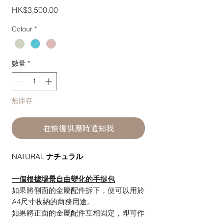
價
HK$3,500.00
格
Colour
*
數量
*
無庫存
在恢復供應時通知我
NATURAL
ナチュラル
一個根據場景自由變化的手提包
如果將側面的金屬配件拆下，便可以用於
A4尺寸收納的商務用途。
如果將正面的金屬配件互相固定，即可作