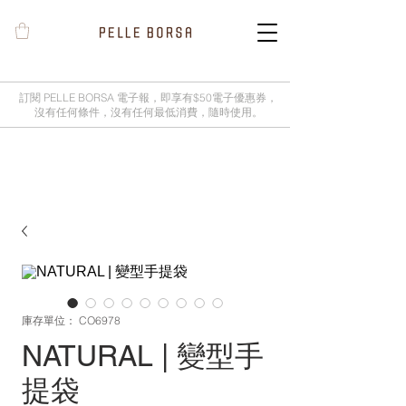
訂閱 PELLE BORSA 電子報，即享有$50電子優惠券，
沒有任何條件，沒有任何最低消費，隨時使用。
2025春夏季 Cheers新品率先登陸網
店，全新灰鼠尾草綠色現貨好評熱賣
中！
庫存單位： CO6978
NATURAL | 變型手
提袋