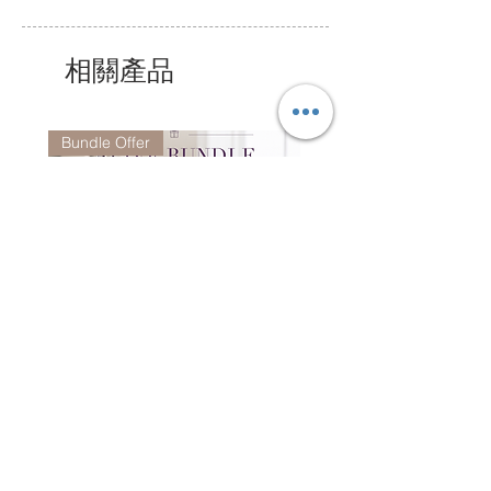
公眾假期除外.
相關產品
Bundle Offer
Alive Bundle - CO7081 +
Jacquard Tote | 手提袋
CO6952 (Random Color)
一般價格
HK$2,300.00
一般價格
促銷價格
HK$3,980.00
HK$1,980.00