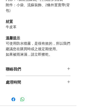
附件：小袋、流蘇裝飾、2條外置寛帶
(
背
包)
材質
牛皮
革
溫馨提示
可使用防水噴霧，是很有效的，所以我們
建議您在購買時或之後定期使用。
如果被雨淋濕，請立即擦乾。
聯絡我們
如你有任何疑問、建議或意見,
處理時間
歡迎發電郵至 pdesign@pelle-borsa.com
或 www.pelle-borsa.com.hk
*詳情請參閱常見問題。
致電 +852 2368 8692,
我們的服務時間為星期一至五上午9時至下
午6 時,