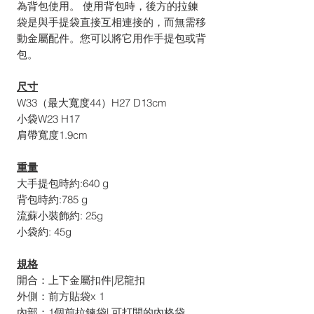
為背包使用。 使用背包時，後方的拉鍊
袋是與手提袋直接互相連接的，而無需移
動金屬配件。您可以將它用作手提包或背
包。
尺寸
W33
（最大寬度
44
）
H27 D13cm
小袋
W23 H17
肩帶寬度
1.9cm
重量
大手提包時約:
640 g
背包時約:
785 g
流蘇小裝飾約:
25g
小袋約:
45g
規格
開合：上下金屬扣件|尼龍扣
外側：前方貼袋x 1
內部：1個前拉鍊袋| 可打開的內格袋