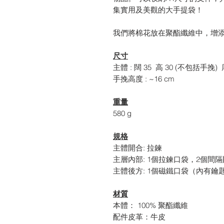
集實用及美觀的大手提袋！
我們將棉花放在聚酯纖維中，增
尺寸
主體 : 闊 35 高 30 (不包括手挽) 厚
手挽高度 : ~16 cm
重量
580 g
規格
主體開合: 拉鍊
主層內部: 1個拉鍊口袋，2個間隔
主體後方: 1個磁鐵口袋（內有鑰
材質
本體： 100% 聚酯纖維
配件皮革：牛皮