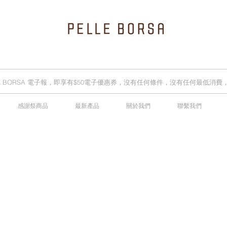
LLE BORSA 電子報，即享有$50電子優惠券，沒有任何條件，沒有任何最低消
感謝祭商品
最新產品
關於我們
聯繫我們
2025春夏季 Cheers新品率先登陸網店，全新灰鼠尾草綠色現貨好評熱賣