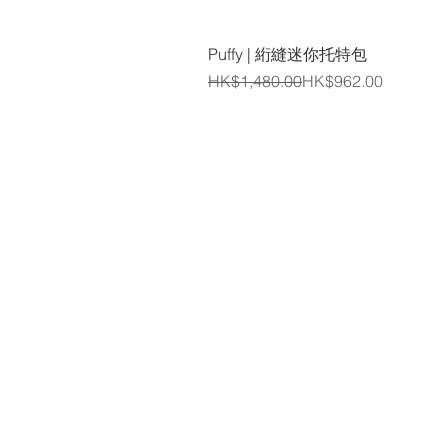
Puffy | 絎縫迷你托特包
一般價格
促銷價格
HK$1,480.00
HK$962.00