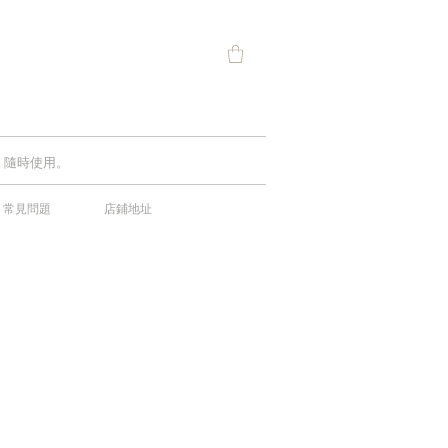
費，隨時使用。
常見問題
店鋪地址
中！