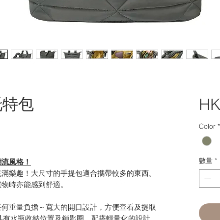
大托特包
HK
Color
*
數量
*
潮流風格！
充滿樂趣！大尺寸的手提包適合攜帶較多的東西。
重物時亦能感到舒適。
任何重量負擔～寬大的開口設計，方便查看及提取
具有水瓶收納位置及鎖匙圈，配搭輕量化的設計。