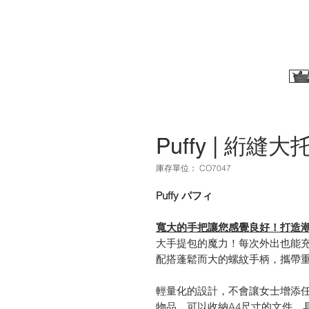
Puffy | 絎縫
庫存單位： CO7047
Puffy パフィ
寬大的手把讓您感覺良好！打造
大手提包的魔力！每次外出也能
配搭蓬鬆而大的螺紋手柄，攜帶
輕量化的設計，不會讓女士增添
物品。可以收納A4尺寸的文件，