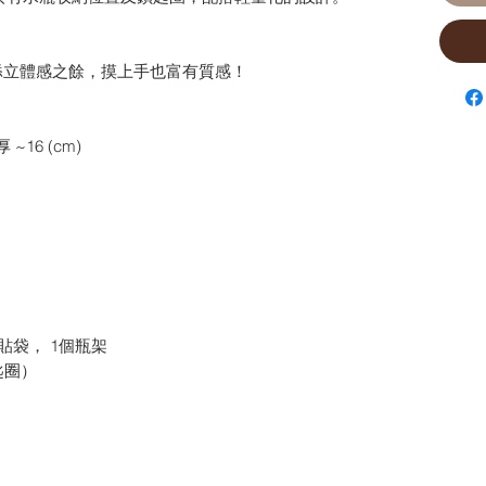
添立體感之餘，摸上手也富有質感！
 ~16 (cm)
貼袋， 1個瓶架
匙圈）