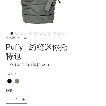
庫存單位： CO7048
Puffy | 絎縫迷你托
特包
一
促
 HK$1,480.00 
HK$962.00
般
銷
Color
*
價
價
格
格
數量
*