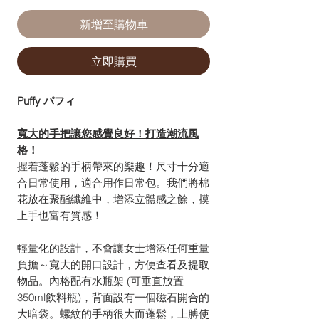
新增至購物車
立即購買
Puffy パフィ
寬大的手把讓您感覺良好！打造潮流風
格！
握着蓬鬆的手柄帶來的樂趣！尺寸十分適
合日常使用，適合用作日常包。我們將棉
花放在聚酯纖維中，增添立體感之餘，摸
上手也富有質感！
輕量化的設計，不會讓女士增添任何重量
負擔～寬大的開口設計，方便查看及提取
物品。內格配有水瓶架 (可垂直放置
350ml飲料瓶)，背面設有一個磁石開合的
大暗袋。螺紋的手柄很大而蓬鬆，上膊使