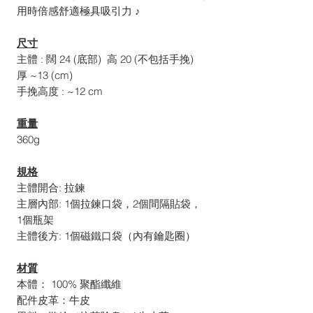
用時倍感舒適極具吸引力 ♪
尺寸
主體 : 闊 24 (底部) 高 20 (不包括手挽)
厚 ~13 (cm)
手挽高度 : ~12 cm
重量
360g
規格
主體開合: 拉鍊
主層內部: 1個拉鍊口袋，2個間隔貼袋，
1個瓶架
主體後方: 1個磁鐵口袋（內有鑰匙圈）
材質
本體： 100% 聚酯纖維
配件皮革：牛皮