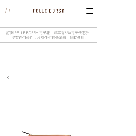
訂閱 PELLE BORSA 電子報，即享有$50電子優惠券，
沒有任何條件，沒有任何最低消費，隨時使用。
2025春夏季 Cheers新品率先登陸網
店，全新灰鼠尾草綠色現貨好評熱賣
中！