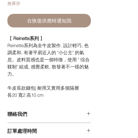
無庫存
在恢復供應時通知我
【
Reinette系列
】
Reinette系列為全牛皮製作, 設計輕巧, 色
調柔和, 有著平易近人的 "小公主" 的氣
息。皮料質感也是一個特徵，使用 " 综合
鞣制" 組成, 感覺柔軟, 散發著不一樣的魅
力。
牛皮長款錢包| 耐用又實用多個隔層
長20 寬2 高10 cm
聯絡我們
如你有任何疑問、建議或意見,
訂單處理時間
歡迎發電郵至 pdesign@pelle-borsa.com