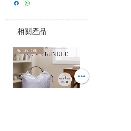
我們的服務時間為星期一至五上午9時至下
午6 時,
公眾假期除外.
相關產品
Bundle Offer
Alive Bundle - CO7081 +
Jacquard Tote | 手提袋
CO6952 (Random Color)
一般價格
HK$2,300.00