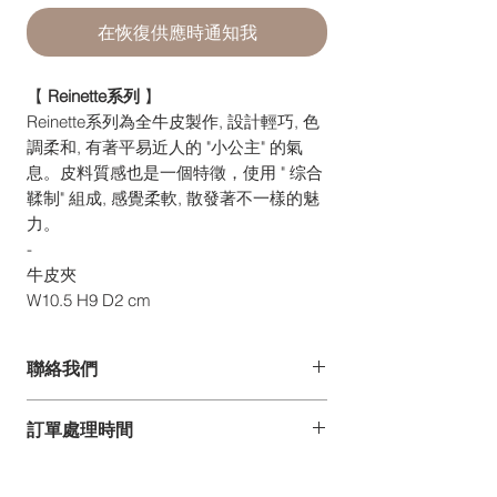
在恢復供應時通知我
【
Reinette系列
】
Reinette系列為全牛皮製作, 設計輕巧, 色
調柔和, 有著平易近人的 "小公主" 的氣
息。皮料質感也是一個特徵，使用 " 综合
鞣制" 組成, 感覺柔軟, 散發著不一樣的魅
力。
-
牛皮夾
W10.5 H9 D2 cm
聯絡我們
如你有任何疑問、建議或意見,
訂單處理時間
歡迎發電郵至 pdesign@pelle-borsa.com
或 www.pelle-borsa.com.hk
*詳情請參閱常見問題。
致電 +852 2368 8692,