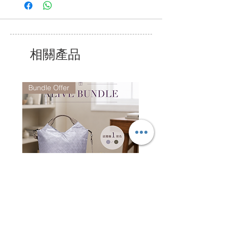
我們的服務時間為星期一至五上午9時至下
午6 時,
公眾假期除外.
相關產品
Bundle Offer
Alive Bundle - CO7081 +
Jacquard Tote | 手提袋
CO6952 (Random Color)
一般價格
HK$2,300.00