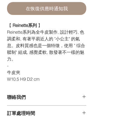
在恢復供應時通知我
【
Reinette系列
】
Reinette系列為全牛皮製作, 設計輕巧, 色
調柔和, 有著平易近人的 "小公主" 的氣
息。皮料質感也是一個特徵，使用 " 综合
鞣制" 組成, 感覺柔軟, 散發著不一樣的魅
力。
-
牛皮夾
W10.5 H9 D2 cm
聯絡我們
如你有任何疑問、建議或意見,
訂單處理時間
歡迎發電郵至 pdesign@pelle-borsa.com
或 www.pelle-borsa.com.hk
*詳情請參閱常見問題。
致電 +852 2368 8692,