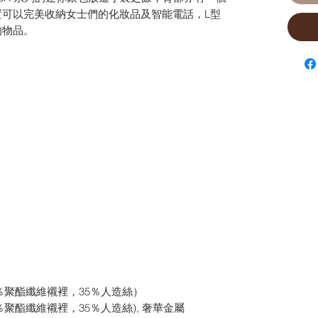
置可以完美收納女士們的化妝品及智能電話，L型
的物品。
5％聚酯纖維襯裡，35％人造絲）
5％聚酯纖維襯裡，35％人造絲), 奢華金屬