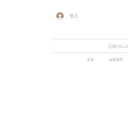
登入
訂閱 PE
主頁
全部系列