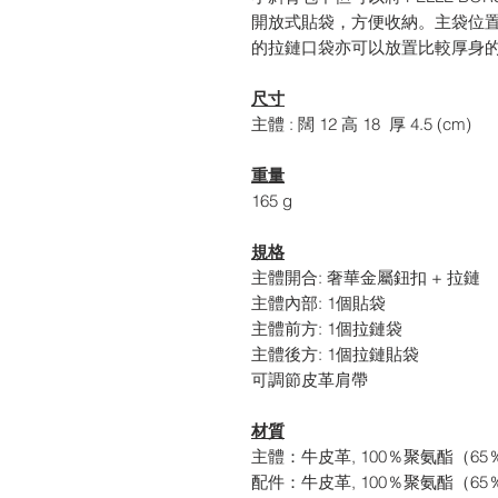
開放式貼袋，方便收納。主袋位
的拉鏈口袋亦可以放置比較厚身
尺寸
主體 : 闊 12 高 18 厚 4.5 (cm)
重量
165 g
規格
主體開合: 奢華金屬鈕扣 + 拉鏈
主體內部: 1個貼袋
主體前方: 1個拉鏈袋
主體後方: 1個拉鏈貼袋
可調節皮革肩帶
材質
主體：牛皮革, 100％聚氨酯（6
配件：牛皮革, 100％聚氨酯（6