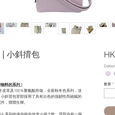
bi | 小斜揹包
HK
Colour
數量
*
物料的系列 !
包採用牛皮革及100％聚氨酯所做，全新秋冬色系列，淡
。小斜背包背部採用了具有出色的強韌性而細膩的
配件，熠熠生輝。
ORSA 系列的迷你銀包放進小袋之餘，背部亦有一個