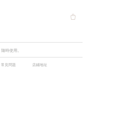
費，隨時使用。
常見問題
店鋪地址
中！