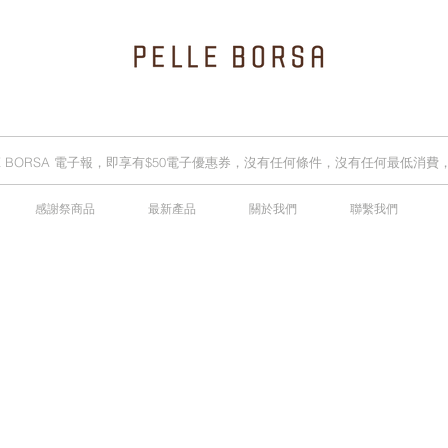
LLE BORSA 電子報，即享有$50電子優惠券，沒有任何條件，沒有任何最低消
感謝祭商品
最新產品
關於我們
聯繫我們
2025春夏季 Cheers新品率先登陸網店，全新灰鼠尾草綠色現貨好評熱賣