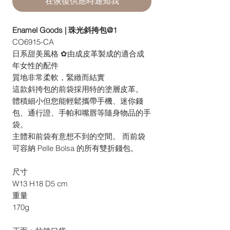
在恢復供應時通知我
Enamel Goods | 珠光斜挎包@1
CO6915-CA
日系甜美風格 ✿由成皮革製成的適合成
年女性的配件
質地非常柔軟，緊緻而結實
這款斜挎包的前袋採用特的塗層皮革。
體積細小但您能輕鬆攜帶手機、迷你錢
包、通行證、手帕和嘴唇等隨身物品的手
袋。
主體和前袋有意想不到的空間。 而前袋
可容納 Pelle Bolsa 的所有雙折錢包。
尺寸
W13 H18 D5 cm
重量
170g