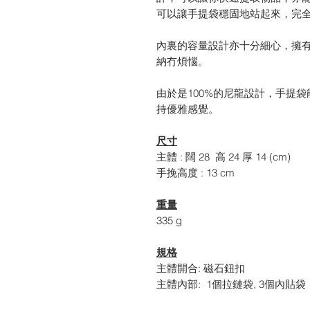
可以讓手提袋穩固地站起來，完
內裏的容量設計亦十分細心，擁
納冇煩惱。
由於是100%的尼龍設計，手提
持優雅感覺。
尺寸
主體 : 闊 28 高 24 厚 14 (cm)
手挽高度 : 13 cm
重量
335 g
規格
主體開合: 磁石鈕扣
主體內部: 1個拉鏈袋, 3個內貼袋