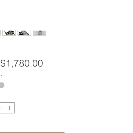
$1,780.00
價
格
*