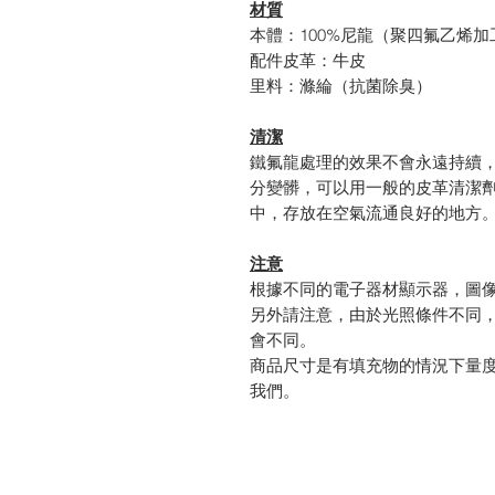
材質
本體：100%尼龍（聚四氟乙烯加
配件皮革：牛皮
里料：滌綸（抗菌除臭）
清潔
鐵氟龍處理的效果不會永遠持續，
分變髒，可以用一般的皮革清潔劑
中，存放在空氣流通良好的地方
注意
根據不同的電子器材顯示器，圖
另外請注意，由於光照條件不同
會不同。
商品尺寸是有填充物的情況下量
我們。