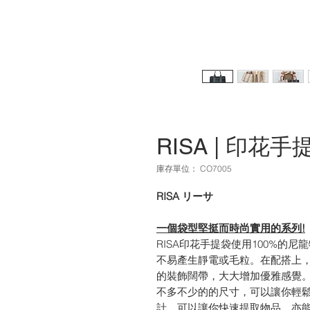
RISA | 印花手
庫存單位： CO7005
RISA リーサ
一個袋型堅挺而時尚實用的系列!
RISA印花手提袋使用100%的
不易產生靜電或毛粒。在配搭上，
的裝飾闊帶，大大增加優雅感覺
不多不少的的尺寸，可以讓你輕
計，可以讓你快速提取物品，亦