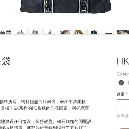
提袋
HK
Colour
數量
*
尼龍物料所造，物料輕盈而且耐磨，表面平滑柔軟，
貫徹RISA系列的PB形狀的印花圖案，襯托寬闊
。
無庫存
鬆地渡過任何情況，保持輕盈。磁石鈕扣的開關設
能保持私隱度。底部的位置特別設計了五粒釘子，