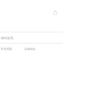
費，隨時使用。
常見問題
店鋪地址
中！