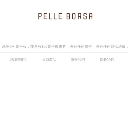
LLE BORSA 電子報，即享有$50電子優惠券，沒有任何條件，沒有任何最低消
感謝祭商品
最新產品
關於我們
聯繫我們
2025春夏季 Cheers新品率先登陸網店，全新灰鼠尾草綠色現貨好評熱賣