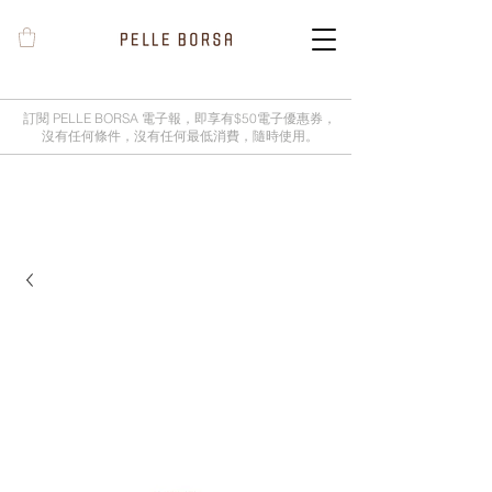
訂閱 PELLE BORSA 電子報，即享有$50電子優惠券，
沒有任何條件，沒有任何最低消費，隨時使用。
2025春夏季 Cheers新品率先登陸網
店，全新灰鼠尾草綠色現貨好評熱賣
中！