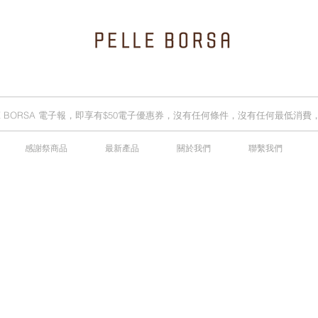
LLE BORSA 電子報，即享有$50電子優惠券，沒有任何條件，沒有任何最低消
感謝祭商品
最新產品
關於我們
聯繫我們
2025春夏季 Cheers新品率先登陸網店，全新灰鼠尾草綠色現貨好評熱賣