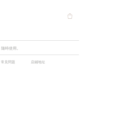
費，隨時使用。
常見問題
店鋪地址
中！