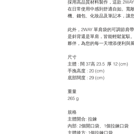
採用高品質材料製作，這款 2WA
在日常使用中感到舒適自如。寬
機、錢包、化妝品及筆記本，讓
此外，2WAY 單肩袋的可調節
是斜背還是單肩，皆能輕鬆駕馭。選
夥伴，為您的每一天增添便利與
尺寸
主體 : 闊 37高 23.5 
手挽高度 : 20 (cm)
底部闊度 : 29 (cm)
重量
265 g
規格
主體開合: 拉鍊
內部: 2個開口袋、1個拉鍊口袋
主體後方: 1個拉鍊口袋