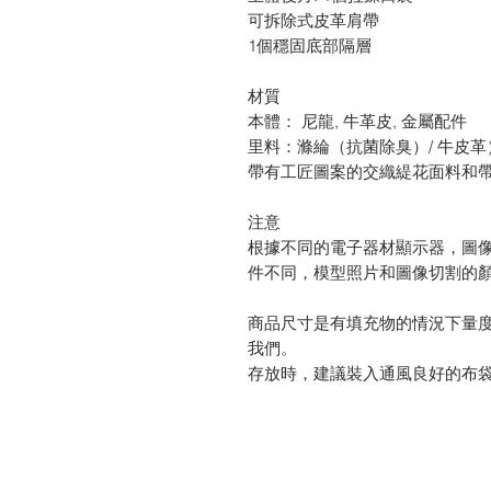
可拆除式皮革肩帶
1個穩固底部隔層
材質
本體： 尼龍, 牛革皮, 金屬配件
里料：滌綸（抗菌除臭）/ 牛皮革
帶有工匠圖案的交織緹花面料和
注意
根據不同的電子器材顯示器，圖
件不同，模型照片和圖像切割的
商品尺寸是有填充物的情況下量
我們。
存放時，建議裝入通風良好的布