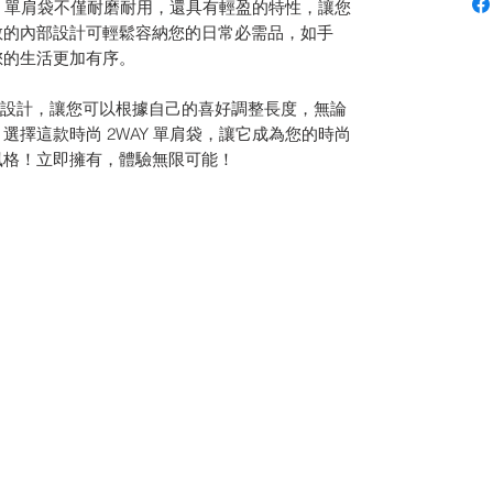
Y 單肩袋不僅耐磨耐用，還具有輕盈的特性，讓您
敞的內部設計可輕鬆容納您的日常必需品，如手
您的生活更加有序。
肩帶設計，讓您可以根據自己的喜好調整長度，無論
擇這款時尚 2WAY 單肩袋，讓它成為您的時尚
風格！立即擁有，體驗無限可能！
厚 12 (cm)