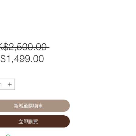
K$2,500.00 
一
$1,499.00
促
般
銷
價
價
格
格
新增至購物車
立即購買