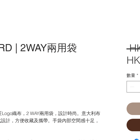
ARD | 2WAY兩用袋
 H
HK
數量
*
典工匠Logo織布，2 WAY兩用袋，設計時尚。意大利布
式設計，方便收藏及攜帶。手袋內部空間感十足，