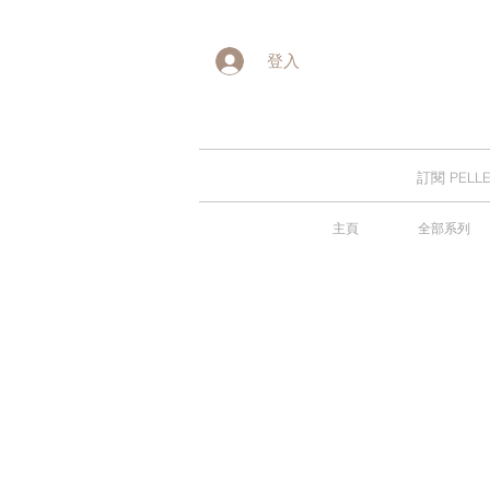
登入
訂閱 PE
主頁
全部系列