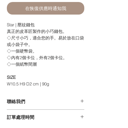
在恢復供應時通知我
Star | 壓紋錢包
真正的皮革匠製作的小巧錢包。
◇尺寸小巧，適合您的手。易於放在口袋
或小袋子中。
◇一個硬幣袋。
◇內有2個卡位，外有2個卡位。
◇一個紙幣間層
SIZE
W10.5 H9 D2 cm | 90g
聯絡我們
如你有任何疑問、建議或意見,
訂單處理時間
歡迎發電郵至 pdesign@pelle-borsa.com
或 www.pelle-borsa.com.hk
*詳情請參閱常見問題。