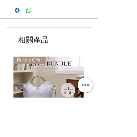
致電 +852 2368 8692,
我們的服務時間為星期一至五上午9時至下
午6 時,
公眾假期除外.
相關產品
Bundle Offer
Alive Bundle - CO7081 +
Jacquard Tote | 手提袋