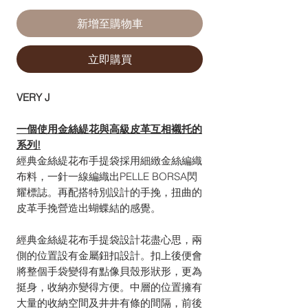
新增至購物車
立即購買
VERY J
一個使用金絲緹花與高級皮革互相襯托的
系列!
經典金絲緹花布手提袋採用細緻金絲編織
布料，一針一線編織出PELLE BORSA閃
耀標誌。再配搭特別設計的手挽，扭曲的
皮革手挽營造出蝴蝶結的感覺。
經典金絲緹花布手提袋設計花盡心思，兩
側的位置設有金屬鈕扣設計。扣上後便會
將整個手袋變得有點像貝殼形狀形，更為
挺身，收納亦變得方便。中層的位置擁有
大量的收納空間及井井有條的間隔，前後