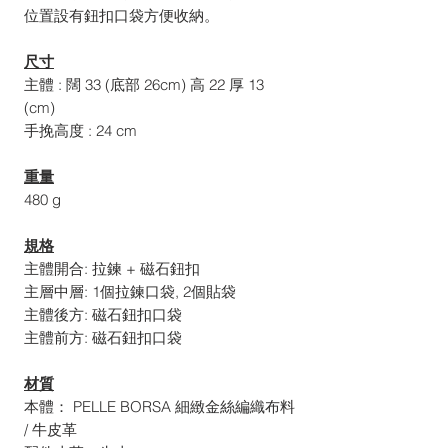
位置設有鈕扣口袋方便收納。
尺寸
主體 : 闊 33 (底部 26cm) 高 22 厚 13
(cm)
手挽高度 : 24 cm
重量
480 g
規格
主體開合: 拉鍊 + 磁石鈕扣
主層中層: 1個拉鍊口袋, 2個貼袋
主體後方: 磁石鈕扣口袋
主體前方: 磁石鈕扣口袋
材質
本體： PELLE BORSA 細緻金絲編織布料
/ 牛皮革