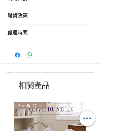
如你有任何疑問、建議或意見,
退貨政策
歡迎發電郵至 pdesign@pelle-borsa.com
或 www.pelle-borsa.com.hk
折扣貨品不設退換
致電 +852 2368 8692,
處理時間
我們的服務時間為星期一至五上午9時至下
午6 時,
*詳情請參閱常見問題。
公眾假期除外.
相關產品
Bundle Offer