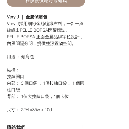
在恢復供應時通知我
Very J ｜ 金屬傾肩包
Very J採用細緻金絲編織布料，一針一線
編織出PELLE BORSA閃耀標誌。
PELLE BORSA 正面金屬品牌字粒設計，
內層間隔分明，提供整潔置物空間。
用途 ：傾肩包
結構：
拉鍊開口
內部： 3 個口袋 ，1個拉鍊口袋， 1 個圓
柱口袋
背部： 1個大拉鍊口袋，1個卡位
尺寸： 22H x35w x 10d
聯絡我們