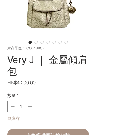
庫存單位： CO6189CP
Very J ｜ 金屬傾肩
包
價
HK$4,200.00
格
數量
*
無庫存