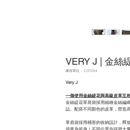
VERY J | 
庫存單位： CO7054
Very J
一個使用金絲緹花與高級皮革互相
金絲緹花單肩袋採用細緻金絲編織布
誌。配搭不同顏色的皮革，營造
單肩袋採用桶形的收納設計，釋
袋更為挺身！不同位置亦採用大