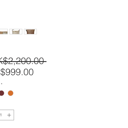
K$2,200.00 
一
$999.00
促
般
銷
價
*
價
格
格