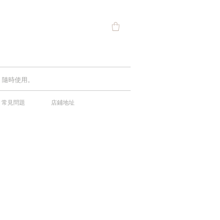
費，隨時使用。
常見問題
店鋪地址
中！