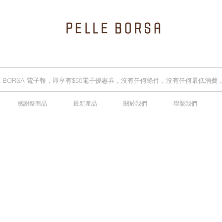
LLE BORSA 電子報，即享有$50電子優惠券，沒有任何條件，沒有任何最低消
感謝祭商品
最新產品
關於我們
聯繫我們
2025春夏季 Cheers新品率先登陸網店，全新灰鼠尾草綠色現貨好評熱賣