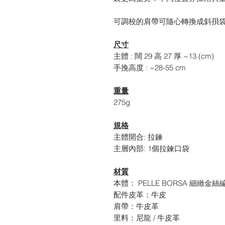
可調校的肩帶可隨心轉換成斜孭
尺寸
主體 : 闊 29 高 27 厚 ~13 (cm)
手挽高度 : ~28-55 cm
重量
275g
規格
主體開合: 拉鍊
主層內部: 1個拉鍊口袋
材質
本體： PELLE BORSA 細緻金絲
配件皮革：牛皮
肩帶：牛皮革
里料：尼龍 / 牛皮革