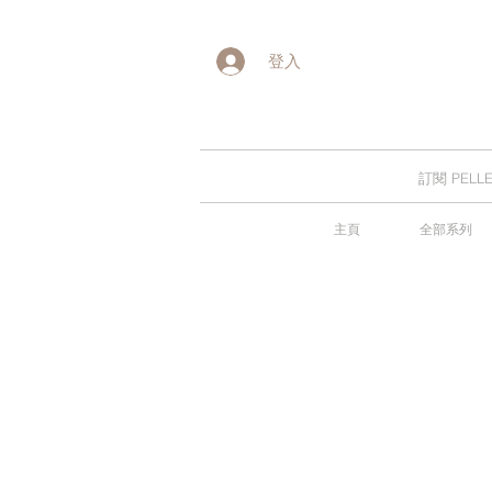
登入
訂閱 PE
主頁
全部系列