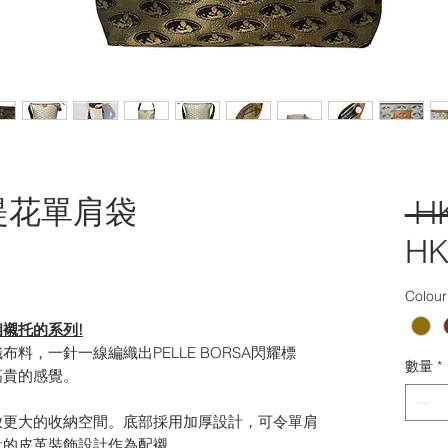
金絲緹花單肩袋
 H
HK
Colour
襯托的系列!
料，一針一線編織出PELLE BORSA閃耀標
數量
*
高貴的感覺。
放更大的收納空間。底部採用加厚設計，可令單肩
量的皮革裝飾設計作為配襯。