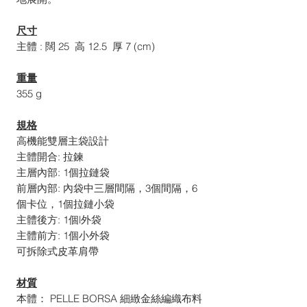
尺寸
主體 : 闊 25 高 12.5 厚 7 (cm)
重量
355 g
規格
高機能雙層主袋設計
主體開合: 拉鍊
主層內部: 1個拉鏈袋
前層內部: 內袋中三層間隔，3個間隔，6
個卡位，1個拉鏈小袋
主體後方: 1個l外袋
主體前方: 1個小外袋
可拆除式皮革肩帶
材質
本體： PELLE BORSA 細緻金絲編織布料