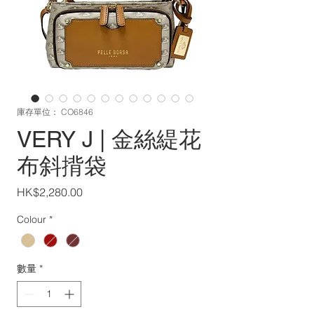
庫存單位： CO6846
VERY J | 金絲緹花
布斜揹袋
價
HK$2,280.00
格
Colour
*
數量
*