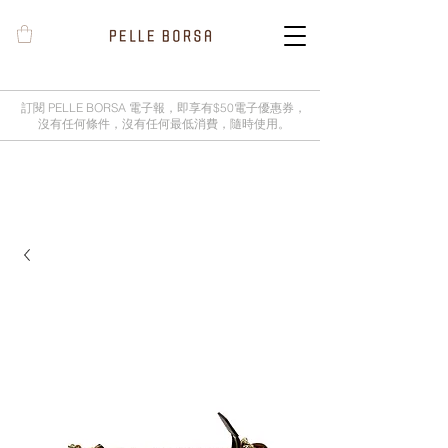
訂閱 PELLE BORSA 電子報，即享有$50電子優惠券，
沒有任何條件，沒有任何最低消費，隨時使用。
2025春夏季 Cheers新品率先登陸網
店，全新灰鼠尾草綠色現貨好評熱賣
中！