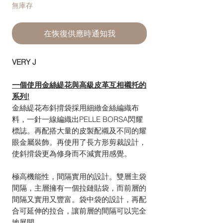
無庫存
在恢復供應時通知我
VERY J
一個使用金絲緹花與高級皮革互相襯托的
系列!
金絲緹花布斜揹袋採用細緻金絲編織布
料，一針一線編織出PELLE BORSA閃耀
標誌。再配搭大量的皮製配襯及不同的耀
眼金屬裝飾。再使用了長方形剪裁設計，
使斜揹袋更為修身而不減實用感覺。
極高機能性，間隔實用的設計。雙層主袋
間隔，主層擁有一個拉鏈貼袋，而前層的
間隔又實用又豐富。袋中袋的設計，再配
合可延伸的拉合，讓前層的間隔可以完全
地展開。