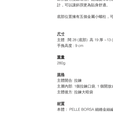
計，可以讓斜孭更為貼身舒適。
底部位置擁有五個金屬小螺柱，
尺寸
主體 : 闊 28 (底部) 高 19 厚 ~13 
手挽高度 : 9 cm
重量
280g
規格
主體開合: 拉鍊
主層內部: 1個拉鍊口袋, 1 個開
主體後方: 拉鍊大暗袋
材質
本體： PELLE BORSA 細緻金絲