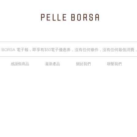
LLE BORSA 電子報，即享有$50電子優惠券，沒有任何條件，沒有任何最低消
感謝祭商品
最新產品
關於我們
聯繫我們
2025春夏季 Cheers新品率先登陸網店，全新灰鼠尾草綠色現貨好評熱賣