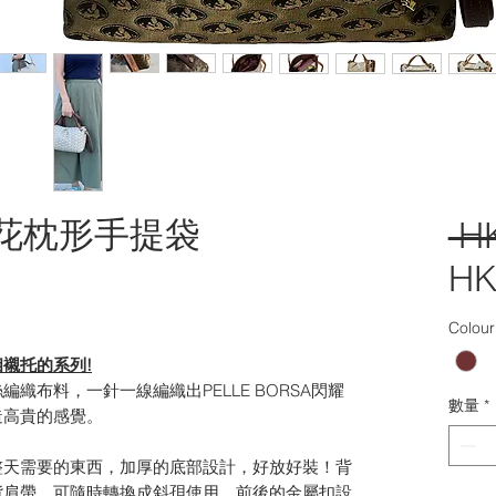
金絲緹花枕形手提袋
 H
HK
Colour
襯托的系列!
織布料，一針一線編織出PELLE BORSA閃耀
數量
*
造高貴的感覺。
整天需要的東西，加厚的底部設計，好放好裝！背
揹肩帶，可隨時轉換成斜孭使用。前後的金屬扣設