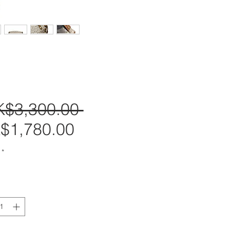
K$3,300.00 
一
$1,780.00
促
般
銷
價
*
價
格
格