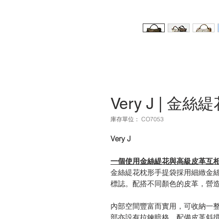
Very J | 
庫存單位： CO7053
Very J
一個使用金絲緹花與高級皮革互相
金絲緹花枕形手提袋採用細緻金絲編
標誌。配搭不同顏色的皮革，營
內部空間豐富而實用，可收納一
部亦設有拉鍊暗格。配備皮革斜