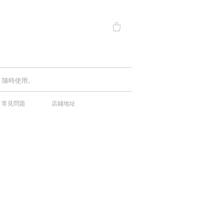
費，隨時使用。
常見問題
店鋪地址
中！