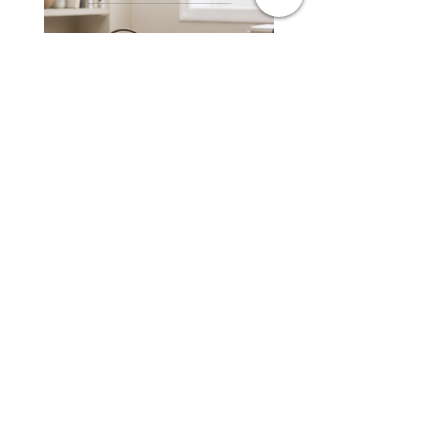
Alive Bundle - CO7081 +
Jacquard Tote | 手提袋
CO6952 (Random Color)
一般價格
HK$2,300.00
一般價格
促銷價格
HK$3,980.00
HK$1,980.00
訂閱 PELLE BORSA 電子報
訂閱即享有 $50 電子優惠券 ~ 沒有任何最低消
費，隨時使用。
電子報中會介紹新品情報或每月推薦商品，也