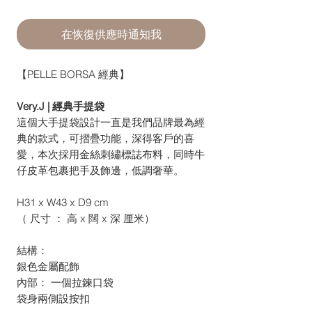
在恢復供應時通知我
【PELLE BORSA 經典】
Very.J | 經典手提袋
這個大手提袋設計一直是我們品牌最為經
典的款式，可摺疊功能，深得客戶的喜
愛，本次採用金絲刺繡標誌布料，同時牛
仔皮革包裹把手及飾邊，低調奢華。
H31 x W43 x D9 cm
（ 尺寸 ： 高 x 闊 x 深 厘米）
結構：
銀色金屬配飾
內部： 一個拉鍊口袋
袋身兩側設按扣