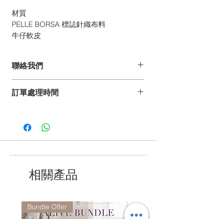
材質
PELLE BORSA 標誌針織布料
牛仔軟皮
聯絡我們
如你有任何疑問、建議或意見,
訂單處理時間
歡迎發電郵至 pdesign@pelle-borsa.com
或 www.pelle-borsa.com.hk
*詳情請參閱常見問題。
致電 +852 2368 8692,
我們的服務時間為星期一至五上午9時至下
午6 時,
公眾假期除外.
相關產品
Bundle Offer