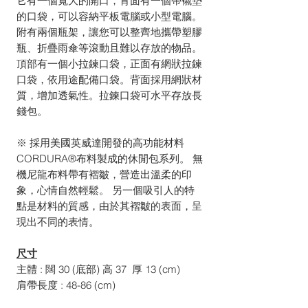
它有一個寬大的開口，背面有一個帶襯墊
的口袋，可以容納平板電腦或小型電腦。
附有兩個瓶架，讓您可以整齊地攜帶塑膠
瓶、折疊雨傘等滾動且難以存放的物品。
頂部有一個小拉鍊口袋，正面有網狀拉鍊
口袋，依用途配備口袋。背面採用網狀材
質，增加透氣性。拉鍊口袋可水平存放長
錢包。
※ 採用美國英威達開發的高功能材料
CORDURA®布料製成的休閒包系列。 無
機尼龍布料帶有褶皺，營造出溫柔的印
象，心情自然輕鬆。 另一個吸引人的特
點是材料的質感，由於其褶皺的表面，呈
現出不同的表情。
尺寸
主體 : 闊 30 (底部) 高 37 厚 13 (cm)
肩帶長度 : 48-86 (cm)