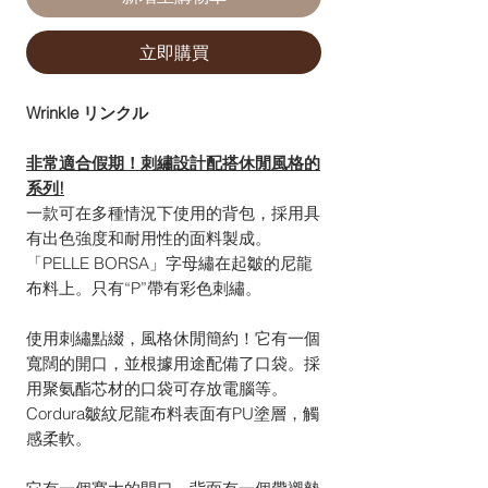
立即購買
Wrinkle リンクル
非常適合假期！刺繡設計配搭休閒風格的
系列!
一款可在多種情況下使用的背包，採用具
有出色強度和耐用性的面料製成。
「PELLE BORSA」字母繡在起皺的尼龍
布料上。只有“P”帶有彩色刺繡。
使用刺繡點綴，風格休閒簡約！它有一個
寬闊的開口，並根據用途配備了口袋。採
用聚氨酯芯材的口袋可存放電腦等。
Cordura皺紋尼龍布料表面有PU塗層，觸
感柔軟。