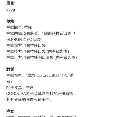
重量
530g
規格
主體開合: 拉鍊
主體內部: 2個瓶架、1個網狀拉鍊口袋, 1
個聚氨酯芯 PC 口袋
主體前方: 1個拉鍊口袋
主體後方: 1個拉鍊口袋 (內有鑰匙圈)
主體上方: 1個拉鍊開口暗袋 (內有鑰匙圈)
材質
主體布料：100% Cordura 尼龍（PU 塗
層）
配件皮革：牛皮
CORDURA® 是英威達布料的註冊商標，
具有優異的強度和耐用性。
注意