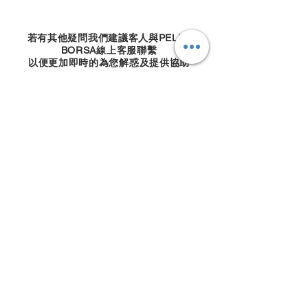
​若有其他疑問我們建議客人與PELLE
BORSA線上客服聯繫
以便更加即時的為您解惑及提供協助
立即聯繫
立即聯繫
星期一至五: 上午9點 - 下午6點
訂閱 PELLE BORSA 電子報
訂閱即享有 $50 電子優惠券 ~ 沒有任何最低消
費，隨時使用。
電子報中會介紹新品情報或每月推薦商品，也
會發送專屬神秘優惠。